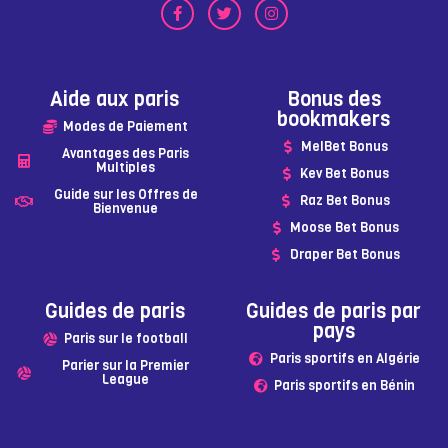
Aide aux paris
Bonus des
bookmakers
Modes de Paiement
MelBet Bonus
Avantages des Paris
Multiples
Kev Bet Bonus
Guide sur les Offres de
Raz Bet Bonus
Bienvenue
Moose Bet Bonus
Draper Bet Bonus
Guides de paris
Guides de paris par
pays
Paris sur le football
Paris sportifs en Algérie
Parier sur la Premier
League
Paris sportifs en Bénin