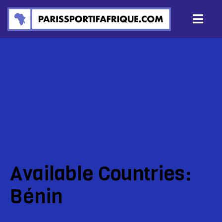
Available Countries:
Bénin